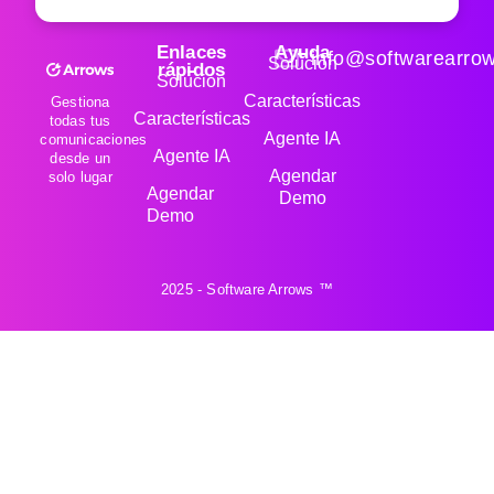
Enlaces
Ayuda
info@softwarearro
Solución
rápidos
Solución
Características
Gestiona
Características
todas tus
Agente IA
comunicaciones
Agente IA
desde un
Agendar
solo lugar
Agendar
Demo
Demo
2025 - Software Arrows ™